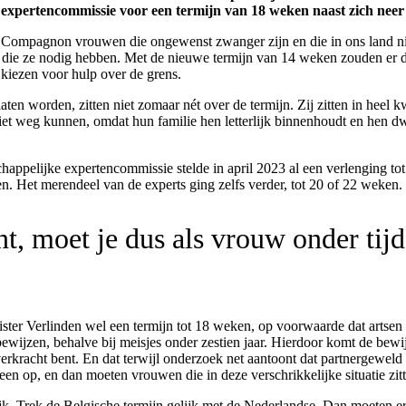
expertencommissie voor een termijn van 18 weken naast zich neer b
e Compagnon vrouwen die ongewenst zwanger zijn en die in ons land ni
e ze nodig hebben. Met de nieuwe termijn van 14 weken zouden er daa
 kiezen voor hulp over de grens.
n worden, zitten niet zomaar nét over de termijn. Zij zitten in heel kw
t weg kunnen, omdat hun familie hen letterlijk binnenhoudt en hen dwi
happelijke expertencommissie stelde in april 2023 al een verlenging 
n. Het merendeel van de experts ging zelfs verder, tot 20 of 22 weken. 
, moet je dus als vrouw onder tijd
ister Verlinden wel een termijn tot 18 weken, op voorwaarde dat artsen o
wijzen, behalve bij meisjes onder zestien jaar. Hierdoor komt de bewijsl
erkracht bent. En dat terwijl onderzoek net aantoont dat partnergeweld
en op, en dan moeten vrouwen die in deze verschrikkelijke situatie zitt
k. Trek de Belgische termijn gelijk met de Nederlandse. Dan moeten er