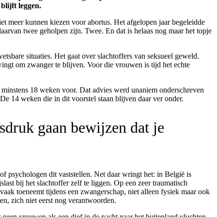
lijft leggen.
et meer kunnen kiezen voor abortus. Het afgelopen jaar begeleidde
rvan twee geholpen zijn. Twee. En dat is helaas nog maar het topje
etsbare situaties. Het gaat over slachtoffers van seksueel geweld.
ngt om zwanger te blijven. Voor die vrouwen is tijd het echte
tot minstens 18 weken voor. Dat advies werd unaniem onderschreven
De 14 weken die in dit voorstel staan blijven daar ver onder.
sdruk gaan bewijzen dat je
f psychologen dit vaststellen. Net daar wringt het: in België is
ast bij het slachtoffer zelf te liggen. Op een zeer traumatisch
 vaak toeneemt tijdens een zwangerschap, niet alleen fysiek maar ook
en, zich niet eerst nog verantwoorden.
 geen vrouwen als een dief in de nacht naar het buitenland vluchten