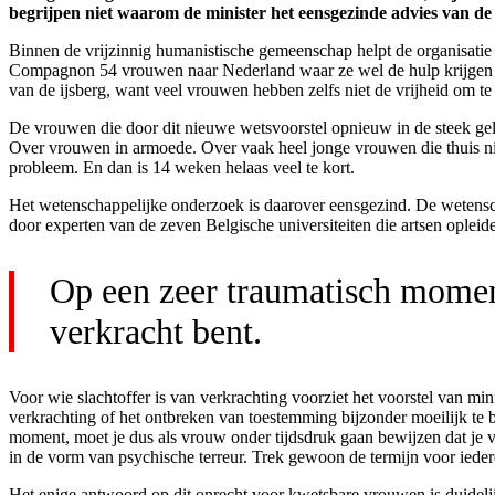
begrijpen niet waarom de minister het eensgezinde advies van de 
Binnen de vrijzinnig humanistische gemeenschap helpt de organisati
Compagnon 54 vrouwen naar Nederland waar ze wel de hulp krijgen di
van de ijsberg, want veel vrouwen hebben zelfs niet de vrijheid om te
De vrouwen die door dit nieuwe wetsvoorstel opnieuw in de steek gelate
Over vrouwen in armoede. Over vaak heel jonge vrouwen die thuis nie
probleem. En dan is 14 weken helaas veel te kort.
Het wetenschappelijke onderzoek is daarover eensgezind. De wetensc
door experten van de zeven Belgische universiteiten die artsen opleide
Op een zeer traumatisch moment
verkracht bent.
Voor wie slachtoffer is van verkrachting voorziet het voorstel van min
verkrachting of het ontbreken van toestemming bijzonder moeilijk te be
moment, moet je dus als vrouw onder tijdsdruk gaan bewijzen dat je v
in de vorm van psychische terreur. Trek gewoon de termijn voor iedere
Het enige antwoord op dit onrecht voor kwetsbare vrouwen is duidelij