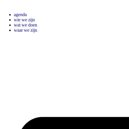
Ga
naar
agenda
de
wie we zijn
inhoud
wat we doen
waar we zijn