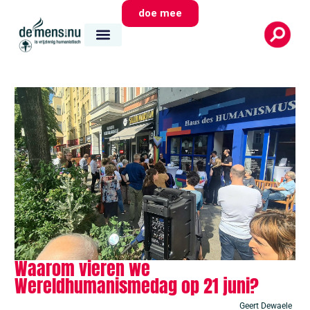
doe mee
Waarom vieren we
Wereldhumanismedag op 21 juni?
Geert Dewaele