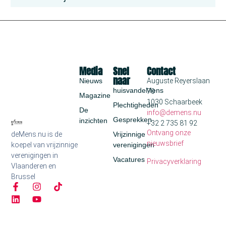
Media
Snel
Contact
naar
Nieuws
Auguste Reyerslaan
huisvandeMens
70
Magazine
1030 Schaarbeek
Plechtigheden
De
info@demens.nu
Gesprekken
inzichten
+32 2 735 81 92
Ontvang onze
deMens.nu is de
Vrijzinnige
nieuwsbrief
koepel van vrijzinnige
verenigingen
verenigingen in
Vacatures
Privacyverklaring
Vlaanderen en
Brussel