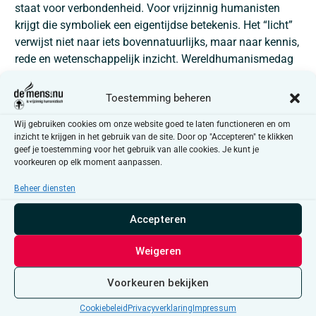
staat voor verbondenheid. Voor vrijzinnig humanisten
krijgt die symboliek een eigentijdse betekenis. Het “licht”
verwijst niet naar iets bovennatuurlijks, maar naar kennis,
rede en wetenschappelijk inzicht. Wereldhumanismedag
wil expliciet bijdragen aan het zichtbaar maken van
vrijzinnig humanisme als levensbeschouwing en het
Toestemming beheren
verspreiden van onze waarden.
Wij gebruiken cookies om onze website goed te laten functioneren en om
Terwijl Europa en Noord-Amerika op 21 juni de langste
inzicht te krijgen in het gebruik van de site. Door op "Accepteren" te klikken
geef je toestemming voor het gebruik van alle cookies. Je kunt je
dag vieren, is het op het zuidelijk halfrond net de kortste
voorkeuren op elk moment aanpassen.
dag van het jaar. Maar ook daar werkt de symboliek: niet
als hoogtepunt van licht, maar als kantelpunt. Het
Beheer diensten
moment waarop het licht terugkeert en de dagen terug
Accepteren
beginnen te verlengen.
Een dag zonder script
Weigeren
In tegenstelling tot traditionele religieuze feestdagen
Voorkeuren bekijken
heeft Wereldhumanismedag geen vaste vorm: er bestaan
Cookiebeleid
Privacyverklaring
Impressum
geen vaste rituelen, er is geen uniforme viering en geen