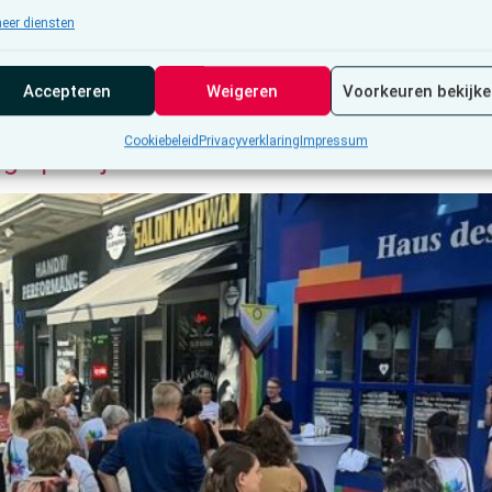
eer diensten
Accepteren
Weigeren
Voorkeuren bekijk
Cookiebeleid
Privacyverklaring
Impressum
 op 21 juni?