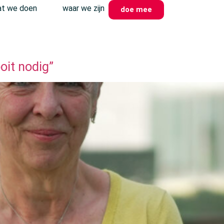
t we doen
waar we zijn
doe mee
oit nodig”