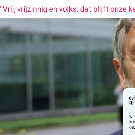
“Vrij, vrijzinnig en volks: dat blijft onze k
Wij
in 
geb