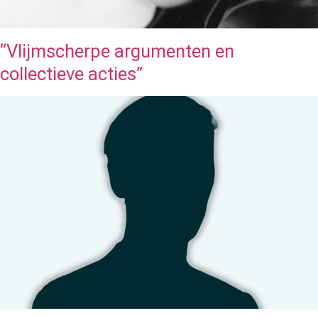
“Vlijmscherpe argumenten en
collectieve acties”