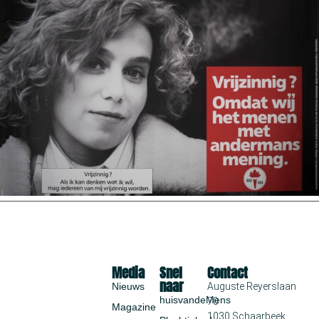
Media
Snel
Contact
naar
Nieuws
Auguste Reyerslaan
huisvandeMens
70
Magazine
1030 Schaarbeek