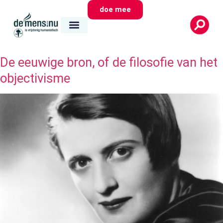
doe mee
De eeuwige bron, of de filosofie van het
objectivisme