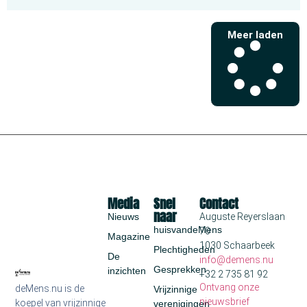
Meer laden
Media
Snel
Contact
naar
Nieuws
Auguste Reyerslaan
huisvandeMens
70
Magazine
1030 Schaarbeek
Plechtigheden
De
info@demens.nu
Gesprekken
inzichten
+32 2 735 81 92
Ontvang onze
deMens.nu is de
Vrijzinnige
nieuwsbrief
koepel van vrijzinnige
verenigingen