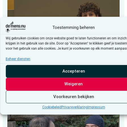
Toestemming beheren
Wij gebruiken cookies om onze website goed te laten functioneren en om inzicht
krijgen in het gebruik van de site. Door op "Accepteren" te klikken geef je toest
voor het gebruik van alle cookies. Je kunt je voorkeuren op elk moment aanpas
Beheer diensten
Debatwedstrijd
Accepteren
“Deze wedstrijd kan zoveel mensen iets
Weigeren
bijbrengen”
Voorkeuren bekijken
Cookiebeleid
Privacyverklaring
Impressum