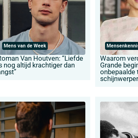
Mens van de Week
Mensenkenni
Roman Van Houtven: “Liefde
Waarom verd
s nog altijd krachtiger dan
Grande begi
angst”
onbepaalde ti
schijnwerpe