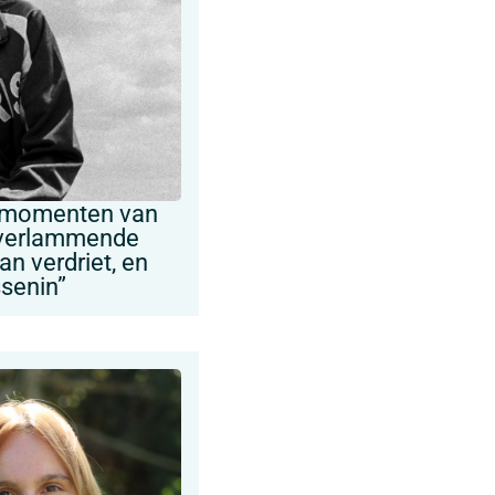
 momenten van
 verlammende
n verdriet, en
ssenin”