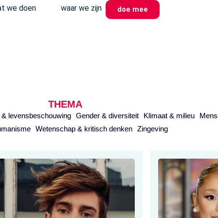
t we doen
waar we zijn
doe mee
THEMA
e & levensbeschouwing
Gender & diversiteit
Klimaat & milieu
Mens
humanisme
Wetenschap & kritisch denken
Zingeving