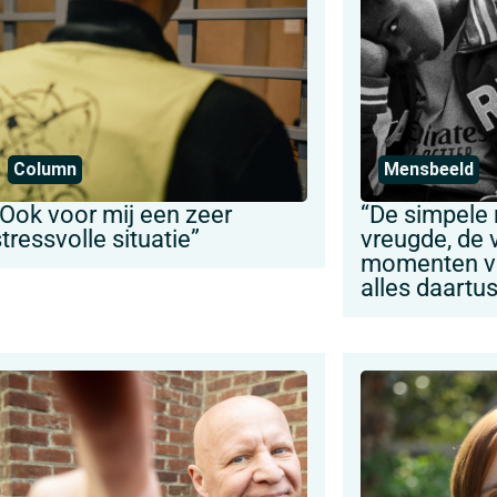
Column
Mensbeeld
“Ook voor mij een zeer
“De simpele
tressvolle situatie”
vreugde, de
momenten va
alles daartu