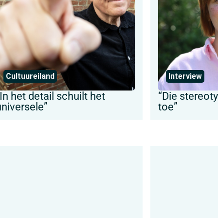
Cultuureiland
Interview
In het detail schuilt het
“Die stereot
universele”
toe”