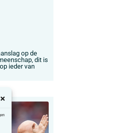
 aanslag op de
eenschap, dit is
op ieder van
gen