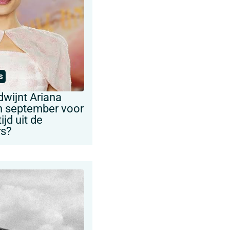
s
wijnt Ariana
n september voor
jd uit de
rs?