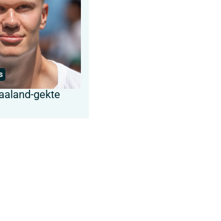
s
aaland-gekte