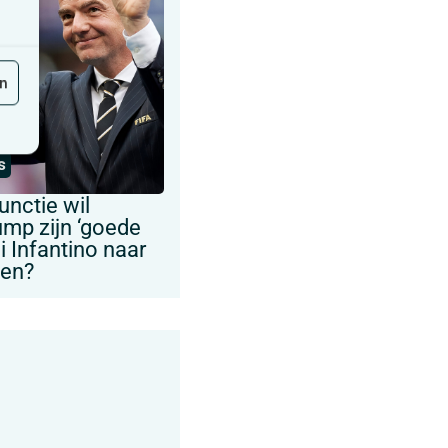
en
s
unctie wil
ump zijn ‘goede
i Infantino naar
ven?