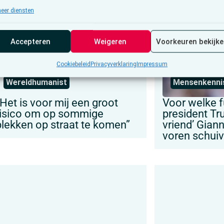
eer diensten
Accepteren
Weigeren
Voorkeuren bekijk
Cookiebeleid
Privacyverklaring
Impressum
Wereldhumanist
Mensenkenni
“Het is voor mij een groot
Voor welke f
risico om op sommige
president Tr
plekken op straat te komen”
vriend’ Giann
voren schui