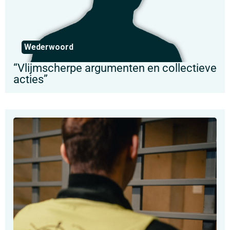
Wederwoord
“Vlijmscherpe argumenten en collectieve
acties”