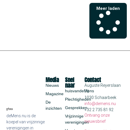
Meer laden
Media
Snel
Contact
naar
Nieuws
Auguste Reyerslaan
huisvandeMens
70
Magazine
1030 Schaarbeek
Plechtigheden
De
info@demens.nu
Gesprekken
inzichten
+32 2 735 81 92
Ontvang onze
deMens.nu is de
Vrijzinnige
nieuwsbrief
koepel van vrijzinnige
verenigingen
verenigingen in