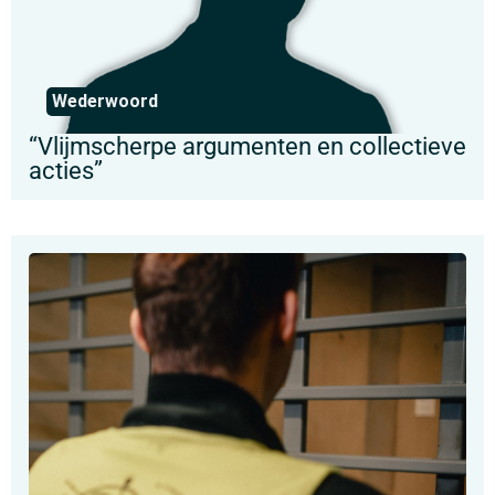
Wederwoord
“Vlijmscherpe argumenten en collectieve
acties”