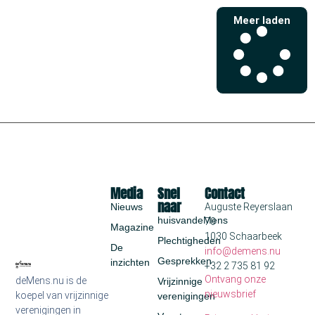
Meer laden
Media
Snel
Contact
naar
Nieuws
Auguste Reyerslaan
huisvandeMens
70
Magazine
1030 Schaarbeek
Plechtigheden
De
info@demens.nu
Gesprekken
inzichten
+32 2 735 81 92
Ontvang onze
deMens.nu is de
Vrijzinnige
nieuwsbrief
koepel van vrijzinnige
verenigingen
verenigingen in