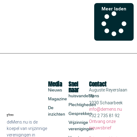
Meer laden
Media
Snel
Contact
naar
Nieuws
Auguste Reyerslaan
huisvandeMens
70
Magazine
1030 Schaarbeek
Plechtigheden
De
info@demens.nu
Gesprekken
inzichten
+32 2 735 81 92
Ontvang onze
deMens.nu is de
Vrijzinnige
nieuwsbrief
koepel van vrijzinnige
verenigingen
verenigingen in