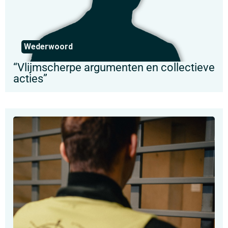
Wederwoord
“Vlijmscherpe argumenten en collectieve
acties”