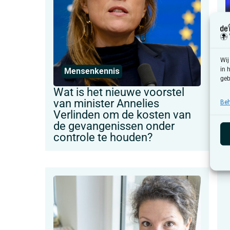
Wij
in 
Mensenkennis
geb
Wat is het nieuwe voorstel
“
van minister Annelies
e
Beh
Verlinden om de kosten van
de gevangenissen onder
controle te houden?