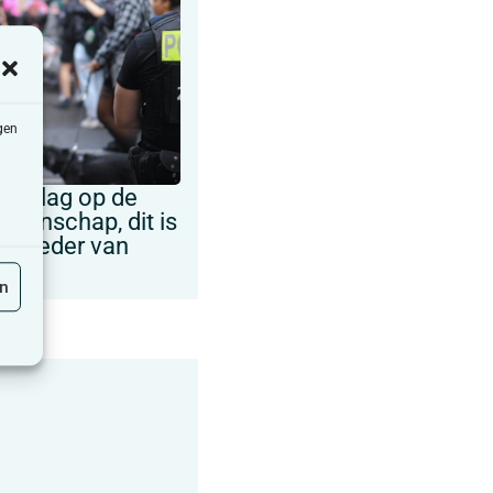
gen
 aanslag op de
eenschap, dit is
op ieder van
en