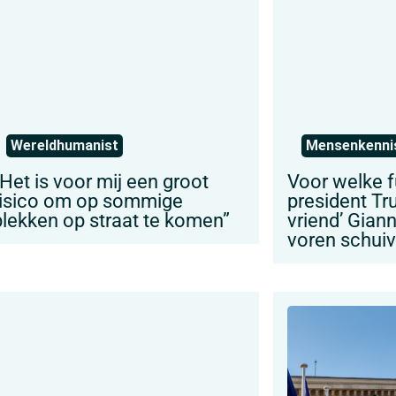
Wereldhumanist
Mensenkenni
“Het is voor mij een groot
Voor welke f
risico om op sommige
president Tr
plekken op straat te komen”
vriend’ Giann
voren schui