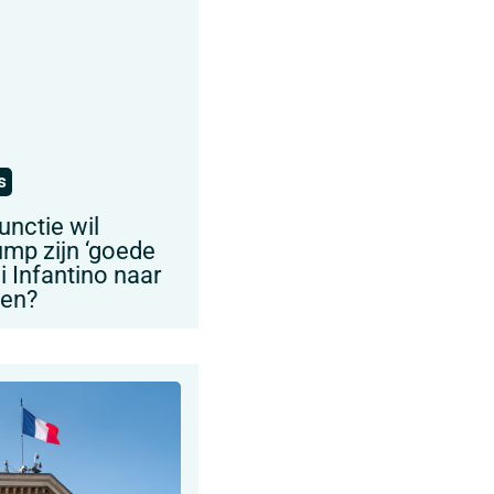
s
unctie wil
ump zijn ‘goede
i Infantino naar
ven?