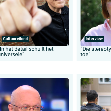
Cultuureiland
Interview
In het detail schuilt het
“Die stereot
universele”
toe”