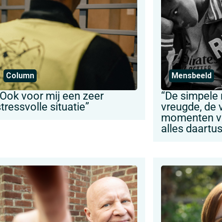
Column
Mensbeeld
“Ook voor mij een zeer
“De simpele
tressvolle situatie”
vreugde, de
momenten va
alles daartu