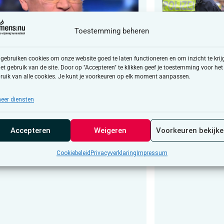
Toestemming beheren
 gebruiken cookies om onze website goed te laten functioneren en om inzicht te krij
het gebruik van de site. Door op "Accepteren" te klikken geef je toestemming voor het
Mens van de Week
Opinie
ruik van alle cookies. Je kunt je voorkeuren op elk moment aanpassen.
Het is alsof die sterfgevallen
“Dit is geen
r niet toe doen”
LGBTQI+-gem
eer diensten
een aanslag 
ons”
Accepteren
Weigeren
Voorkeuren bekijk
Cookiebeleid
Privacyverklaring
Impressum