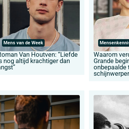
Mens van de Week
Mensenkenni
Roman Van Houtven: “Liefde
Waarom verd
s nog altijd krachtiger dan
Grande begi
angst”
onbepaalde ti
schijnwerpe