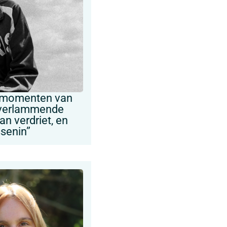
 momenten van
 verlammende
n verdriet, en
ssenin”