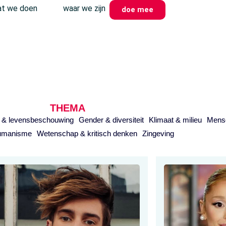
t we doen
waar we zijn
doe mee
THEMA
e & levensbeschouwing
Gender & diversiteit
Klimaat & milieu
Mens
humanisme
Wetenschap & kritisch denken
Zingeving