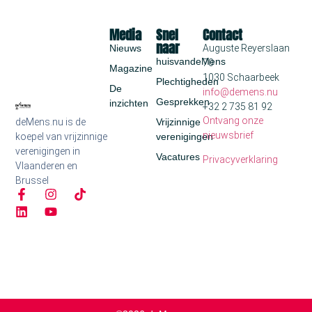
Media
Snel
Contact
naar
Nieuws
Auguste Reyerslaan
huisvandeMens
70
Magazine
1030 Schaarbeek
Plechtigheden
De
info@demens.nu
Gesprekken
inzichten
+32 2 735 81 92
Ontvang onze
deMens.nu is de
Vrijzinnige
nieuwsbrief
koepel van vrijzinnige
verenigingen
verenigingen in
Vacatures
Privacyverklaring
Vlaanderen en
Brussel