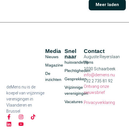
Meer laden
Media
Snel
Contact
naar
Nieuws
Auguste Reyerslaan
huisvandeMens
70
Magazine
1030 Schaarbeek
Plechtigheden
De
info@demens.nu
Gesprekken
inzichten
+32 2 735 81 92
Ontvang onze
deMens.nu is de
Vrijzinnige
nieuwsbrief
koepel van vrijzinnige
verenigingen
verenigingen in
Vacatures
Privacyverklaring
Vlaanderen en
Brussel