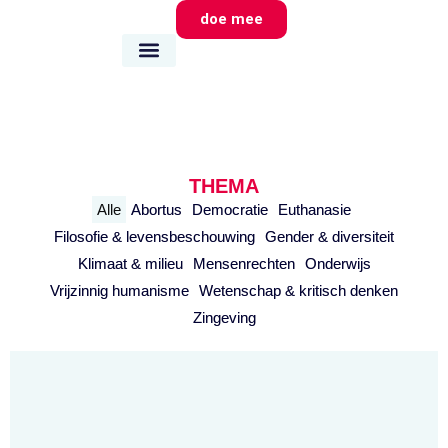
doe mee
wie we zijn
wat we doen
waar we zijn
THEMA
Alle
Abortus
Democratie
Euthanasie
Filosofie & levensbeschouwing
Gender & diversiteit
Klimaat & milieu
Mensenrechten
Onderwijs
Vrijzinnig humanisme
Wetenschap & kritisch denken
Zingeving