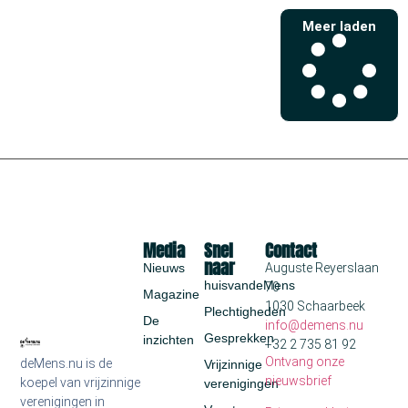
Meer laden
Media
Snel
Contact
naar
Nieuws
Auguste Reyerslaan
huisvandeMens
70
Magazine
1030 Schaarbeek
Plechtigheden
De
info@demens.nu
Gesprekken
inzichten
+32 2 735 81 92
Ontvang onze
deMens.nu is de
Vrijzinnige
nieuwsbrief
koepel van vrijzinnige
verenigingen
verenigingen in