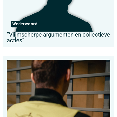
Wederwoord
“Vlijmscherpe argumenten en collectieve
acties”