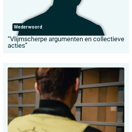
Wederwoord
“Vlijmscherpe argumenten en collectieve
acties”