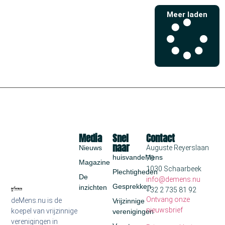
Meer laden
Media
Snel
Contact
naar
Nieuws
Auguste Reyerslaan
huisvandeMens
70
Magazine
1030 Schaarbeek
Plechtigheden
De
info@demens.nu
Gesprekken
inzichten
+32 2 735 81 92
Ontvang onze
deMens.nu is de
Vrijzinnige
nieuwsbrief
koepel van vrijzinnige
verenigingen
verenigingen in