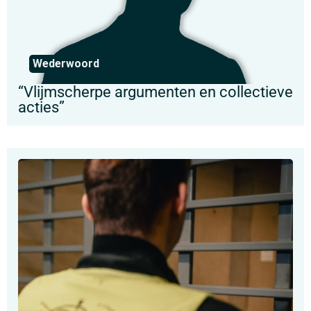
Wederwoord
“Vlijmscherpe argumenten en collectieve
acties”