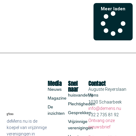
Meer laden
Media
Snel
Contact
naar
Nieuws
Auguste Reyerslaan
huisvandeMens
70
Magazine
1030 Schaarbeek
Plechtigheden
De
info@demens.nu
Gesprekken
inzichten
+32 2 735 81 92
Ontvang onze
deMens.nu is de
Vrijzinnige
nieuwsbrief
koepel van vrijzinnige
verenigingen
verenigingen in